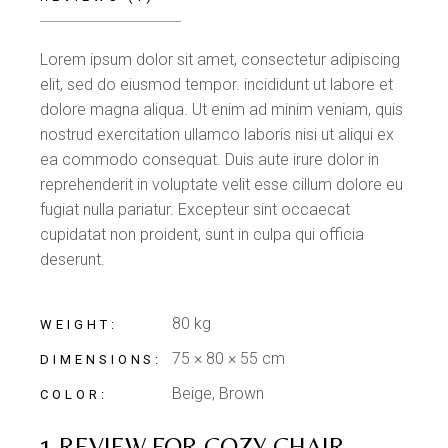
Lorem ipsum dolor sit amet, consectetur adipiscing
elit, sed do eiusmod tempor. incididunt ut labore et
dolore magna aliqua. Ut enim ad minim veniam, quis
nostrud exercitation ullamco laboris nisi ut aliqui ex
ea commodo consequat. Duis aute irure dolor in
reprehenderit in voluptate velit esse cillum dolore eu
fugiat nulla pariatur. Excepteur sint occaecat
cupidatat non proident, sunt in culpa qui officia
deserunt.
80 kg
WEIGHT
75 × 80 × 55 cm
DIMENSIONS
Beige, Brown
COLOR
1 REVIEW FOR
COZY CHAIR