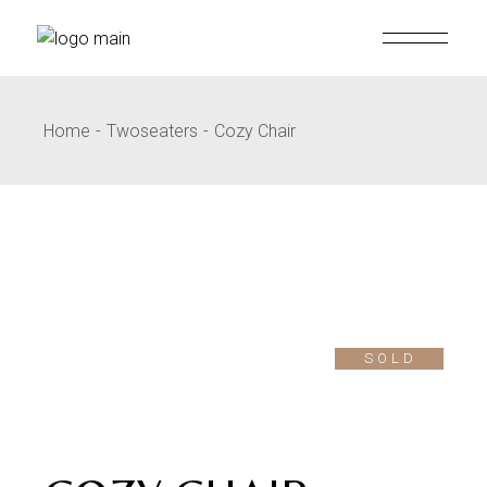
Skip
to
the
content
Home
Twoseaters
Cozy Chair
SOLD