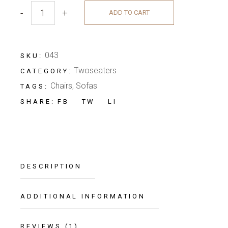
-
+
ADD TO CART
Cozy Chair quantity
043
SKU:
Twoseaters
CATEGORY:
Chairs
,
Sofas
TAGS:
FB
TW
LI
SHARE:
DESCRIPTION
ADDITIONAL INFORMATION
REVIEWS (1)