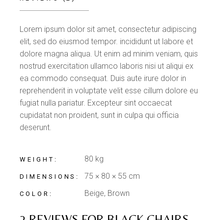
Lorem ipsum dolor sit amet, consectetur adipiscing
elit, sed do eiusmod tempor. incididunt ut labore et
dolore magna aliqua. Ut enim ad minim veniam, quis
nostrud exercitation ullamco laboris nisi ut aliqui ex
ea commodo consequat. Duis aute irure dolor in
reprehenderit in voluptate velit esse cillum dolore eu
fugiat nulla pariatur. Excepteur sint occaecat
cupidatat non proident, sunt in culpa qui officia
deserunt.
80 kg
WEIGHT
75 × 80 × 55 cm
DIMENSIONS
Beige, Brown
COLOR
2 REVIEWS FOR
BLACK CHAIRS