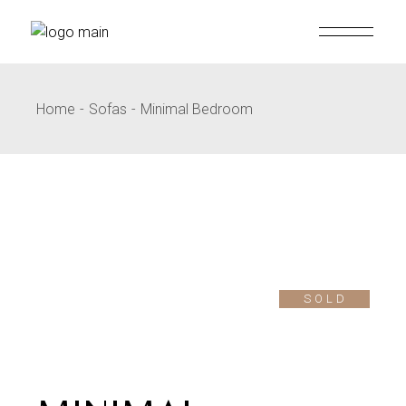
Skip
to
the
content
Home
Sofas
Minimal Bedroom
SOLD